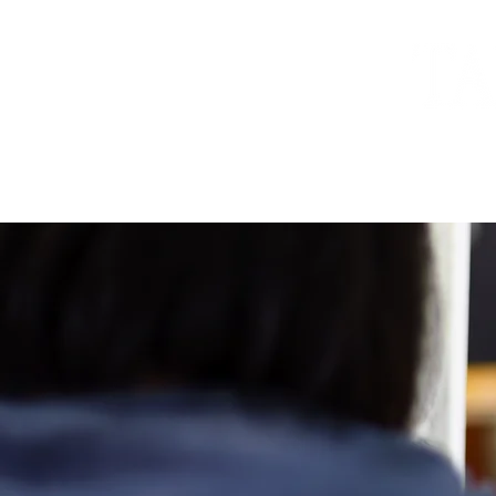
TOP
入塾案内
本校について