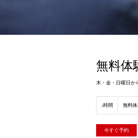
無料体
木・金・日曜日か
2時間
2
無料体
時
間
今すぐ予約