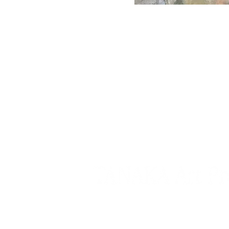
美大受験クラス
⚫︎基礎コース 木・金 18:10~
⚫︎本科コース 木・金 18:10~
⚫︎月火水特別コース 月・火・水
⚫︎一般コース 月・火・水 
〒377-0008
群馬県渋川市渋川1763-1
（JR渋川駅下車徒歩約10分