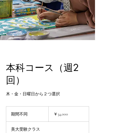
本科コース（週2
回）
木・金・日曜日から２つ選択
34,000
円
期間不同
期
￥34,000
間
不
美大受験クラス
同