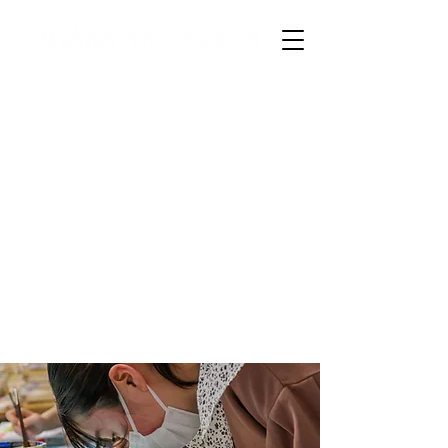
TOP
入塾案内
本校について
コース紹介
夏期講習会
県庁デッサン講座
合格実績
お問い合わせ
資料請求