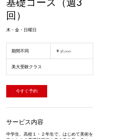
基礎コース（週3
回）
木・金・日曜日
38,000
円
期間不同
期
￥38,000
間
不
美大受験クラス
同
今すぐ予約
サービス内容
中学生、高校１・２年生で、はじめて美術を