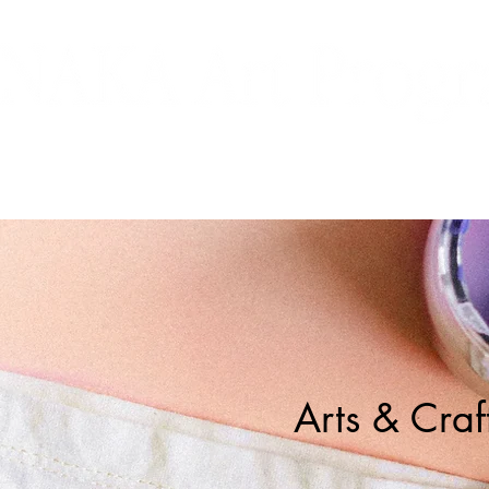
コース紹介
夏期講習会
県庁デッサン講座
Arts & Craf