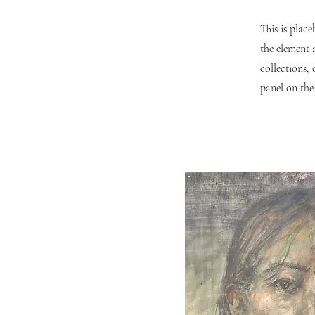
This is plac
the element 
collections,
panel on the 