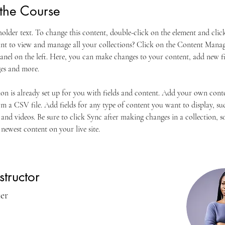
the Course
eholder text. To change this content, double-click on the element and cli
t to view and manage all your collections? Click on the Content Manag
anel on the left. Here, you can make changes to your content, add new fie
es and more.
ion is already set up for you with fields and content. Add your own cont
om a CSV file. Add fields for any type of content you want to display, suc
 and videos. Be sure to click Sync after making changes in a collection, so
newest content on your live site. 
structor
ker