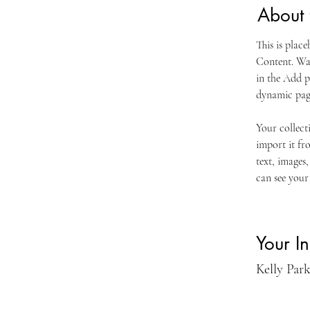
About 
This is plac
Content. Wan
in the Add p
dynamic pag
Your collect
import it fr
text, images,
can see your 
Your In
Kelly Par