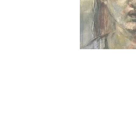
美大受験クラス
⚫︎基礎コース 木・金 18:10~
⚫︎本科コース 木・金 18:10~
⚫︎月火水特別コース 月・火・水
⚫︎一般コース 月・火・水 