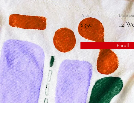
Price
Duration
$350
12 W
Enroll