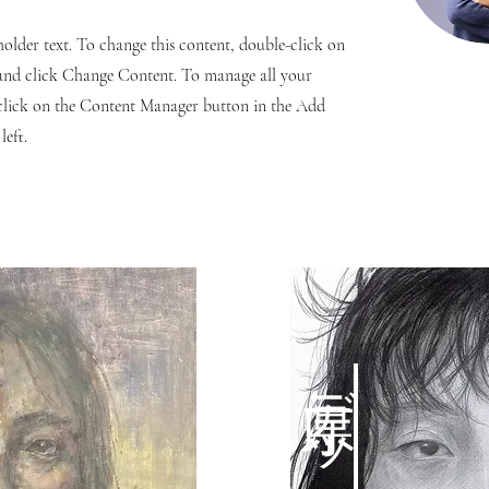
eholder text. To change this content, double-click on
and click Change Content. To manage all your
 click on the Content Manager button in the Add
left.
県庁デッサン講座