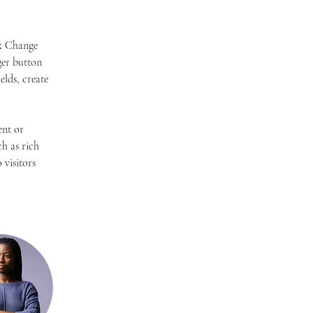
ck Change 
er button 
lds, create 
ent or 
h as rich 
 visitors 